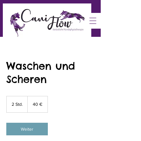
Waschen und
Scheren
40
Euro
2 Std.
2
40 €
S
t
d
.
Weiter